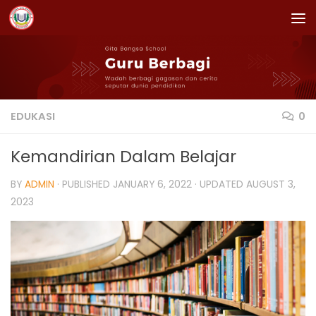
Skip to content
EDUKASI
0
Kemandirian Dalam Belajar
BY
ADMIN
· PUBLISHED
JANUARY 6, 2022
· UPDATED
AUGUST 3,
2023